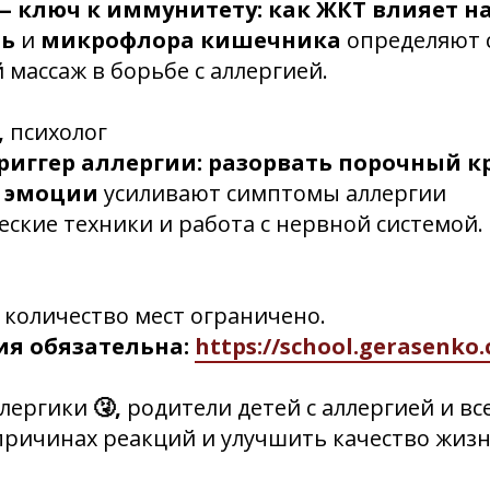
 ключ к иммунитету: как ЖКТ влияет н
нь
и
микрофлора кишечника
определяют 
массаж в борьбе с аллергией.
,
психолог
триггер аллергии: разорвать порочный кр
эмоции
усиливают симптомы аллергии
ские техники и работа с нервной системой.
количество мест ограничено.
ия обязательна:
https://school.gerasenko
лергики
🤧,
родители детей с аллергией
и вс
причинах реакций и улучшить качество жизн