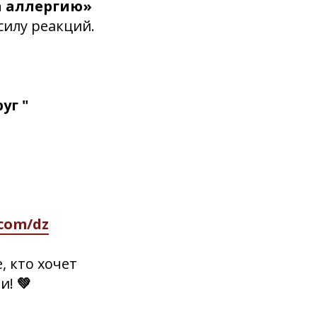
а аллергию»
силу реакций.
уг "
.com/dz
е, кто хочет
и!
💚