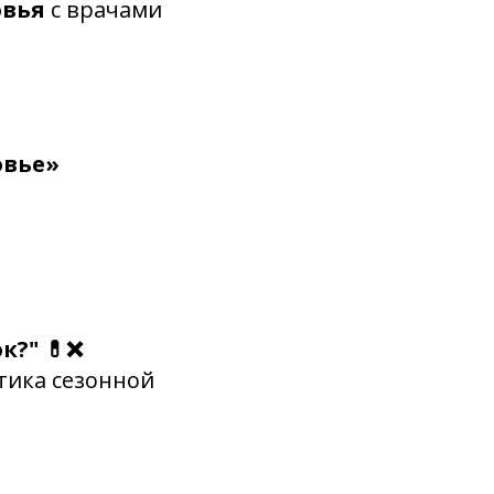
овья
с врачами
овье»
к?" 💊❌
тика сезонной