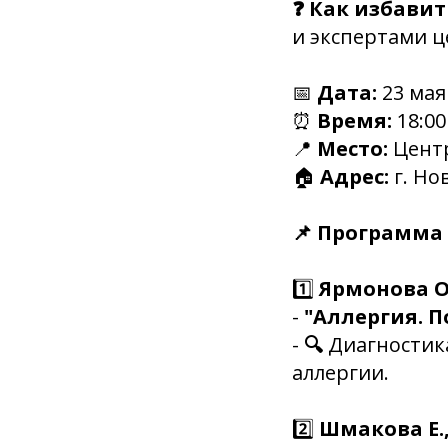
❓ Как избавит
и экспертами ц
📅
Дата:
23 мая 
⏰
Время:
18:00
📍
Место:
Цент
🏠
Адрес:
г. Но
📌 Программа
1️⃣
Ярмонова О.
-
"Аллергия. П
-
🔍
Диагностик
аллергии.
2️⃣
Шмакова Е.