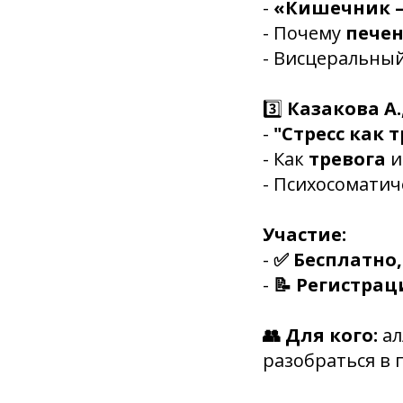
-
«Кишечник —
- Почему
пече
-
Висцеральный 
3️⃣
Казакова А.
-
"Стресс как 
- Как
тревога
и
-
Психосоматиче
Участие:
-
✅ Бесплатно,
-
📝 Регистрац
👥 Для кого:
ал
разобраться в 