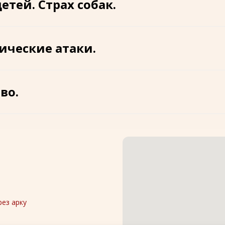
етей. Страх собак.
ические атаки.
во.
рез арку